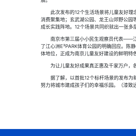
展。
此次发布的12个生活场景将儿童友好理念
消费聚集地；玄武湖公园、龙王山郊野公园
成长实践阵地。12个场景共同织就出一张多
南京市第三届小小民生观察员代表——江阳
了江心洲E³PARK体育公园的明确回应。
体地位，正成为南京儿童友好建设的鲜明特
为让儿童友好成果真正惠及千家万户，各场
据了解，以首批12个标杆场景的发布为新
努力将城市建成孩子们的幸福乐园。（漆致