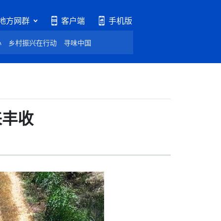
地方网群
客户端
手机版
心
乡村振兴在行动
寻味中国
来丰收