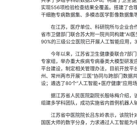
共享了多组学科研数据20PB。构建了卫生
实现556项检验检查结果全覆盖。搭建了合
干细胞专病数据集、多模态医学影像数据集
在江苏，医疗单位、科研院所与企业合作，
省市卫健部门联合苏大附一院共同构建“AI医
90%的三级公立医院已开展人工智能应用，
今年以来，江苏省卫生健康委联合7部门印
专家组，举办重大疾病专病垂类大模型研发
平台建设，制定相关管理办法，目前开放平
州、常州两市开展“三医”协同与跨部门数
设；遴选了80个“人工智能+医疗健康”应
据江苏省人民医院副院长殷咏梅介绍，该院
组建多学科团队，成功实施省内首例机器人
江苏省中医院院长吕东岭表示，该院针对患
国医大师的数字分身，力求通过人工智能为