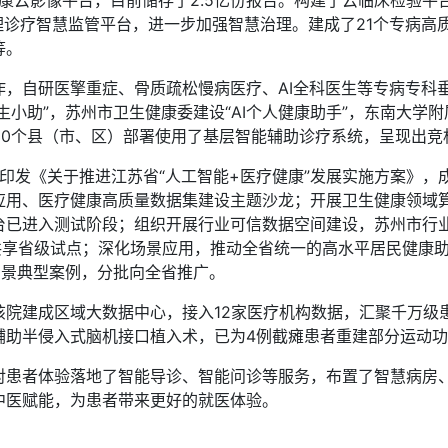
健康云影像平台，目前储存了2.5亿份报告。构建了云临床检验平
理诊疗智慧监管平台，进一步加强智慧治理。建成了21个专病高
等。
自研医擎重症、骨质疏松慢病医疗、AI全科医生等专病专科垂
生小助”，苏州市卫生健康委建设“AI个人健康助手”，东南大
30个县（市、区）部署使用了基层智能辅助诊疗系统，呈现出竞
发《关于推进江苏省“人工智能+医疗健康”发展实施方案》，
应用、医疗健康高质量数据集建设主题沙龙；开展卫生健康领域
台已进入测试阶段；组织开展行业可信数据空间建设，苏州市行
据共享省级试点；深化场景应用，推动全省统一的高水平居民健康
用场景典型案例，分批向全省推广。
建成区域大数据中心，接入12家医疗机构数据，汇聚千万级
辅助半侵入式脑机接口植入术，已为4例截瘫患者重建部分运动
者体验落地了智能导诊、智能问诊等服务，布置了智慧病房、
中医赋能，为患者带来更好的就医体验。