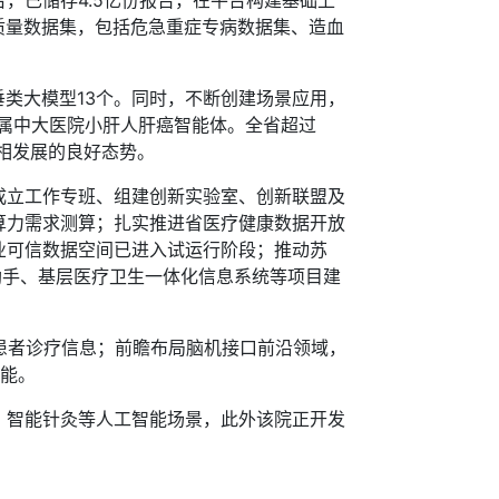
台，已储存4.5亿份报告，在平台构建基础上
质量数据集，包括危急重症专病数据集、造血
类大模型13个。同时，不断创建场景应用，
学附属中大医院小肝人肝癌智能体。全省超过
相发展的良好态势。
成立工作专班、组建创新实验室、创新联盟及
算力需求测算；扎实推进省医疗健康数据开放
业可信数据空间已进入试运行阶段；推动苏
助手、基层医疗卫生一体化信息系统等项目建
患者诊疗信息；前瞻布局脑机接口前沿领域，
功能。
智能针灸等人工智能场景，此外该院正开发