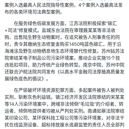
案例入选最高人民法院指导性案例，4个案例入选最高法发
布的各类环境司法典型案例。
在服务绿色低碳发展方面，江苏法院积极探索“碳汇
+司法”修复模式。盐城东台法院在审理聂某某等非法收
购、出售陆生野生动物案时，在追究被告人刑事责任的同
时，责令其缴纳生态修复金购买1450吨蓝色碳汇，用于沿
海滩涂及野生动物栖息地生态环境替代性修复。苏州姑苏法
院审结某电子制品公司污染环境案，推动企业实施15个技
改抵扣项目，助力传统产业绿色转型。南京中院、苏州中院
还联合沪皖法院共同发布《以高水平金融司法厚植高质量发
展绿色底色的倡议》。
在严惩破坏环境资源犯罪方面，多起案件被告人被判处
实刑，斩断灰色利益链。镇江经济开发区法院审结的宋某某
等14人污染环境案中，跨域非法倾倒“毛垃圾”的介绍者、转
运者、倾倒地提供者均被从严判处实刑。南通如皋法院审结
某印染公司、某环保科技工程公司等污染环境案，对非法干
扰在线监测设备、超标排放废水逃避监管的责任人员全部判