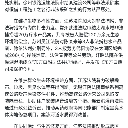
处实刑。徐州铁路运输法院审结某建设公司等非法采矿案，
对假借工程施工之名行非法采矿之实的行为从严惩处。
在维护生物多样性方面，江苏法院加大对非法捕捞、非
法狩猎等行为的打击力度。常州武进法院审结太湖水域非法
捕捞超20万斤水产品案，判令被告人赔偿220万余元生态
环境赔偿金。苏州吴江法院对陈某来等3人非法捕捞水产品
案，除依法判处刑罚外，3人按劳务代偿协议在太湖区域完
成266小时岸线巡查、法治宣传等公益劳动。盱眙法院在洪
泽湖湿地成立“东方白鹳司法共护驿站”，并发布《东方白鹳
司法保护令》。
在维护群众生态环境权益方面，江苏法院着力破解噪
声、垃圾、黑臭水体等突出问题。无锡江阴法院审结系列高
速公路噪声污染案件41件，推动高速公路运营公司采取安
装隔音栏、协助住户安装隔音玻璃等举措。连云港灌南法院
通过行政公益诉讼，推动某镇政府协同职能部门制定黑臭水
体沟塘修复项目，案涉河道水质得到改善。
在协同治理与生态修复方面，江苏法院推动形成跨区