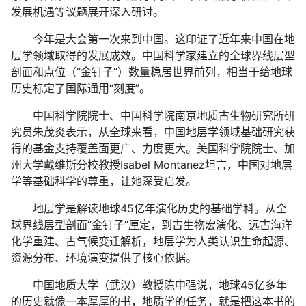
发展机遇等议题展开深入研讨。
今年是大会第一次来到中国。这印证了近年来中国在地
层学领域取得的发展成效。中国科学家建立的全球界线层型
剖面和点位（“金钉子”）数量稳居世界前列，相当于给地球
历史标定了国际通用“刻度”。
中国科学院院士、中国科学院南京地质古生物研究所研
究员朱茂炎表示，从全球来看，中国地层学领域基础研究获
得的基金支持覆盖面更广、力度更大。美国科学院院士、加
州大学戴维斯分校教授Isabel Montanez坦言，中国对地层
学等基础科学的尊重，让她深受启发。
地层学是解读地球45亿年演化历史的基础学科。从全
球界线层型剖面“金钉子”厘定，到古生物宏演化、远古海洋
化学重建、古气候变迁解析，地层学为人类认识生命起源、
资源分布、环境演变提供了核心依据。
中国地质大学（武汉）教授陈中强说，地球45亿多年
的历史就像一本厚厚的书，地质学的任务，就是把这本书的