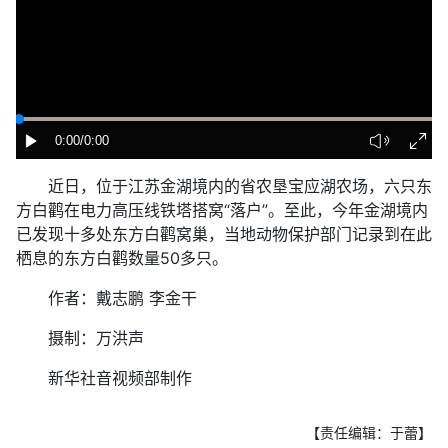
0:00
/0:00
近日，位于江苏金湖境内的省农垦宝应湖农场，六只东
方白鹳在电力高压线铁塔搭窝“落户”。至此，今年金湖境内
已发现十多处东方白鹳窝巢，当地动物保护部门记录到在此
栖息的东方白鹳数量50多只。
作者：戴志鹏 李金干
摄制：万洪声
新华社音视频部制作
【责任编辑：于蕾】